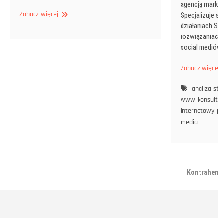
agencją mark
Prestamax
Zobacz więcej
Specjalizuje
Opinie
działaniach
rozwiązania
social medió
Zobacz więce
analiza s
www
konsult
internetowy
media
Kontrahen