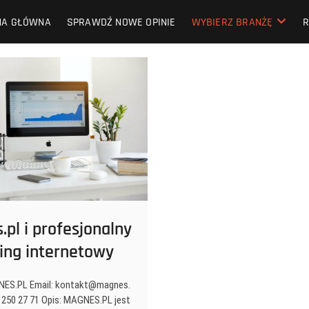
NA GŁÓWNA
SPRAWDŹ NOWE OPINIE
WYBIERZ BRANŻĘ
R
pl i profesjonalny
ing internetowy
ES.PL Email: kontakt@magnes.
2 250 27 71 Opis: MAGNES.PL jest