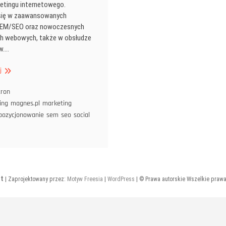
etingu internetowego.
 się w zaawansowanych
 SEM/SEO oraz nowoczesnych
ch webowych, także w obsłudze
w.…
Magnes.pl
j
i
profesjonalny
tron
marketing
ing
magnes.pl
marketing
internetowy
pozycjonowanie
sem
seo
social
t
| Zaprojektowany przez:
Motyw Freesia
|
WordPress
| © Prawa autorskie Wszelkie praw