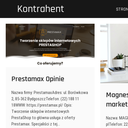
Przejdź
Kontrahent
STRO
do
treści
Prestamax Opinie
Nazwa firmy: PrestamaxAdres: ul. Borówkowa
Magnes.
2, 85-362 BydgoszczTelefon: (22) 188 11
market
18WWW: https://prestamax.pl/ Opis:
Tworzenie sklepów internetowych
PrestaShop to główna usługa z oferty
Nazwa: MAGN
Prestamax. Specjaliści z tej…
plTelefon: 2