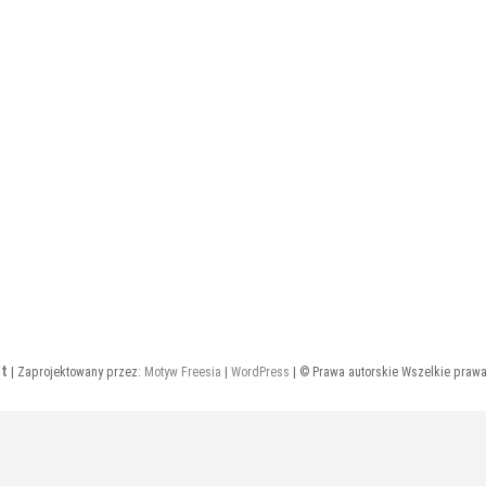
t
| Zaprojektowany przez:
Motyw Freesia
|
WordPress
| © Prawa autorskie Wszelkie praw