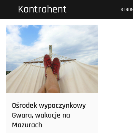
Przejdź
Kontrahent
STRO
do
treści
Ośrodek wypoczynkowy
Gwara, wakacje na
Mazurach