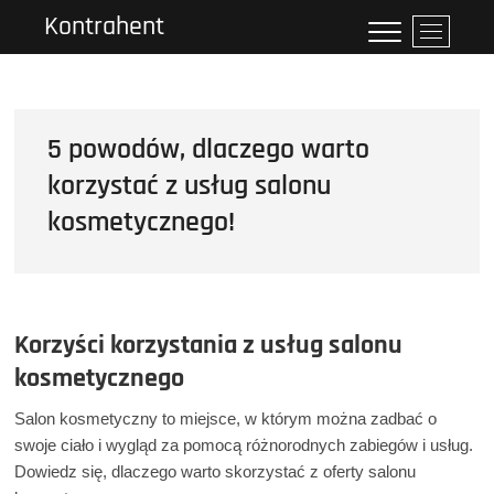
Przejdź
Kontrahent
P
do
r
treści
z
y
c
5 powodów, dlaczego warto
i
s
korzystać z usług salonu
k
kosmetycznego!
m
e
n
u
Korzyści korzystania z usług salonu
kosmetycznego
Salon kosmetyczny to miejsce, w którym można zadbać o
swoje ciało i wygląd za pomocą różnorodnych zabiegów i usług.
Dowiedz się, dlaczego warto skorzystać z oferty salonu