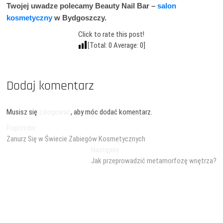
Twojej uwadze polecamy Beauty Nail Bar –
salon
kosmetyczny
w Bydgoszczy.
Click to rate this post!
[Total:
0
Average:
0
]
Dodaj komentarz
Musisz się
zalogować
, aby móc dodać komentarz.
Nawigacja
Poprzedni
Poprzedni
wpis:
Zanurz Się w Świecie Zabiegów Kosmetycznych
wpisu
Następny
Następny
wpis:
Jak przeprowadzić metamorfozę wnętrza?