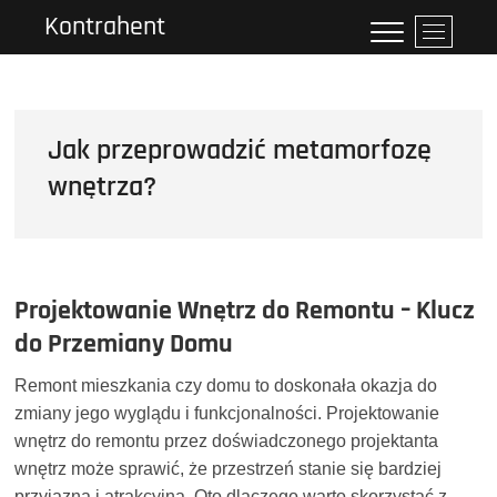
Przejdź
Kontrahent
P
do
r
treści
z
y
c
Jak przeprowadzić metamorfozę
i
s
wnętrza?
k
m
e
n
u
Projektowanie Wnętrz do Remontu – Klucz
do Przemiany Domu
Remont mieszkania czy domu to doskonała okazja do
zmiany jego wyglądu i funkcjonalności. Projektowanie
wnętrz do remontu przez doświadczonego projektanta
wnętrz może sprawić, że przestrzeń stanie się bardziej
przyjazna i atrakcyjna. Oto dlaczego warto skorzystać z