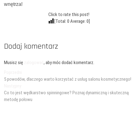
wnętrza!
Click to rate this post!
[Total:
0
Average:
0
]
Dodaj komentarz
Musisz się
zalogować
, aby móc dodać komentarz.
Nawigacja
Poprzedni
Poprzedni
wpis:
5 powodów, dlaczego warto korzystać z usług salonu kosmetycznego!
wpisu
Następny
Następny
wpis:
Co to jest wędkarstwo spinningowe? Poznaj dynamiczną i skuteczną
metodę połowu